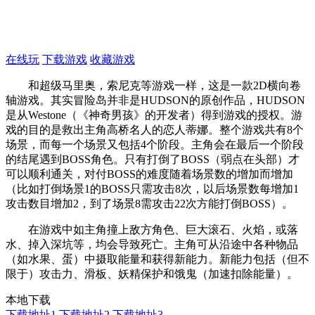
在线玩
下载游戏
收藏游戏
和超级马里奥，索尼克等游戏一样，这是一款2D横向卷
轴游戏。其实冒险岛并非是HUDSON的原创作品，HUDSON
是从Westone（《神奇男孩》的开发者）得到游戏的授权。游
戏的目的是救出主角高桥名人的恋人蒂娜。整个游戏共有8个
场景，而每一个场景又包括4个阶段。主角会在最后一个阶段
的结尾遇到BOSS角色。只有打倒了BOSS（弱点在头部）才
可以顺利通关，对付BOSS的难度随着场景数的增加而增加
（比如打倒场景1的BOSS只需攻击8次，以后场景数每增加1
攻击数目增加2，到了场景8需攻击22次方能打倒BOSS）。
在游戏中如主角撞上敌方角色、巨大滚石、火焰，或落
水、掉入深坑等，均会导致死亡。主角可从沿途中各种物品
（如水果、蛋）中摄取能量和获得新能力。新能力包括（但不
限于）攻击力、滑板、妖精保护和饿鬼（加速扣除能量）。
本地下载
下载地址1
下载地址2
下载地址3