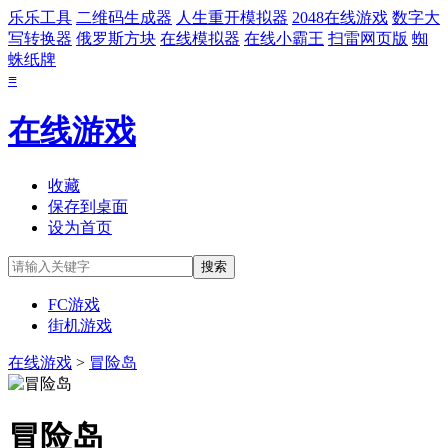
乐乐工具
二维码生成器
人生重开模拟器
2048在线游戏
数字大
写转换器
俄罗斯方块
在线模拟器
在线小霸王
扫雷网页版
蜘
蛛纸牌
≡
在线游戏
收藏
保存到桌面
设为首页
FC游戏
街机游戏
在线游戏
>
冒险岛
冒险岛