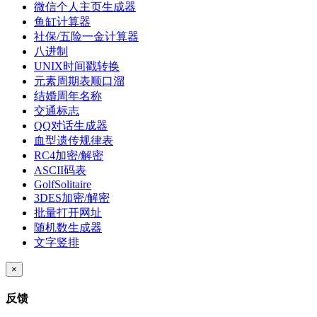
微信个人主页生成器
鱼缸计算器
社保/五险一金计算器
八进制
UNIX时间戳转换
元素周期表顺口溜
结婚周年名称
交通标志
QQ对话生成器
血型遗传规律表
RC4加密/解密
ASCII码表
GolfSolitaire
3DES加密/解密
批量打开网址
随机数生成器
文字竖排
×
反馈