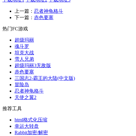
上一篇：
忍者神龟格斗
下一篇：
赤色要塞
热门FC游戏
超级玛丽
魂斗罗
坦克大战
雪人兄弟
超级玛丽3无敌版
赤色要塞
三国志2-霸王的大陆(中文版)
冒险岛
忍者神龟格斗
天使之翼2
推荐工具
html格式化压缩
幸运大转盘
Rabbit加密/解密